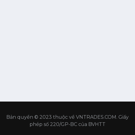
Bản quyền © 2023 thuộc về VNTRADES.COM. Giấy
phép số 220/GP-BC của BVHTT