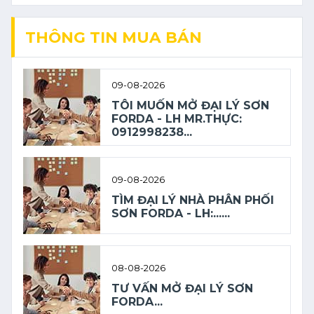
THÔNG TIN MUA BÁN
09-08-2026
TÔI MUỐN MỞ ĐẠI LÝ SƠN
FORDA - LH MR.THỰC:
0912998238...
09-08-2026
TÌM ĐẠI LÝ NHÀ PHÂN PHỐI
SƠN FORDA - LH:......
08-08-2026
TƯ VẤN MỞ ĐẠI LÝ SƠN
FORDA...