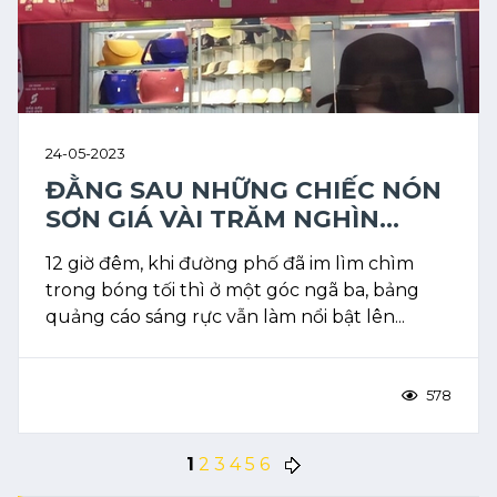
24-05-2023
ĐẰNG SAU NHỮNG CHIẾC NÓN
SƠN GIÁ VÀI TRĂM NGHÌN...
12 giờ đêm, khi đường phố đã im lìm chìm
trong bóng tối thì ở một góc ngã ba, bảng
quảng cáo sáng rực vẫn làm nổi bật lên...
578
1
2
3
4
5
6