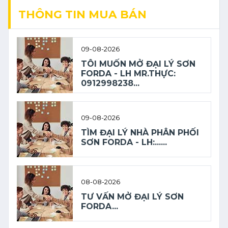
THÔNG TIN MUA BÁN
09-08-2026
TÔI MUỐN MỞ ĐẠI LÝ SƠN
FORDA - LH MR.THỰC:
0912998238...
09-08-2026
TÌM ĐẠI LÝ NHÀ PHÂN PHỐI
SƠN FORDA - LH:......
08-08-2026
TƯ VẤN MỞ ĐẠI LÝ SƠN
FORDA...